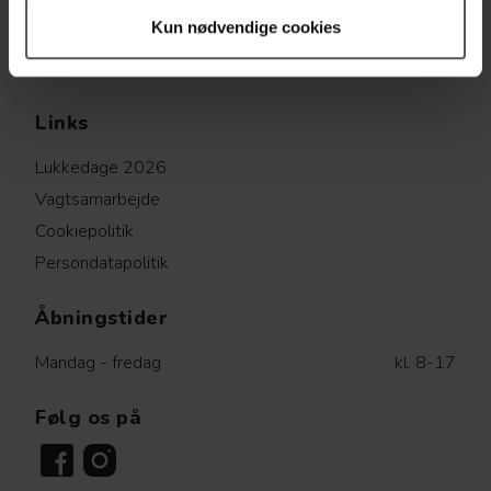
66125512
Kun nødvendige cookies
kontakt@overgadesdyreklinik.dk
CVR: 30177339
Links
Lukkedage 2026
Vagtsamarbejde
Cookiepolitik
Persondatapolitik
Åbningstider
Mandag - fredag
kl. 8-17
Følg os på