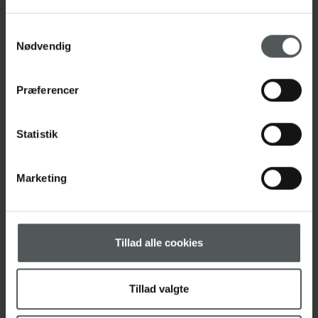
minder, som kan bevare kærligheden til dit
kæledyr på en smuk og varig måde.
Samtykkevalg
Nødvendig
Bestilling af produkter foregår direkte hos Evige
Poter.
Præferencer
Statistik
LÆS MERE HOS EVIGE
POTER
Marketing
Tillad alle cookies
Overgades Dyreklinik
Tillad valgte
Overgade 43 , 5000 Odense C