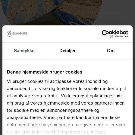
Samtykke
Detaljer
Om
Mindesten og
lågkrukker i keramik
Denne hjemmeside bruger cookies
Vi bruger cookies til at tilpasse vores indhold og
annoncer, til at vise dig funktioner til sociale medier og til
Hos Overgades Dyreklinik samarbejder vi med
at analysere vores trafik. Vi deler også oplysninger om
Evige Poter
. Vælger du urnekremering, har du
din brug af vores hjemmeside med vores partnere inden
mulighed for at få en del af asken brændt ind i
for sociale medier, annonceringspartnere og
glasuren på en personlig mindesten eller
analysepartnere. Vores partnere kan kombinere disse
lågkrukke i keramik.
data med andre oplysninger, du har givet dem, eller som
Evige Poter skaber unikke og bæredygtige
de har indsamlet fra din brug af deres tjenester.