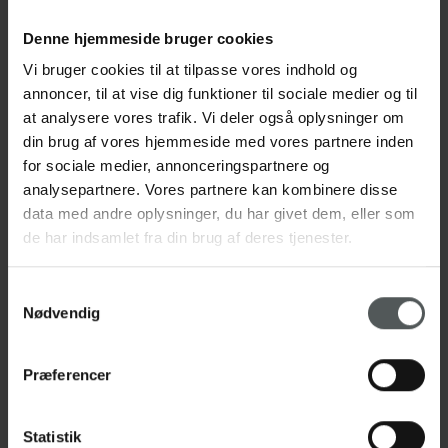
Kastration af hanhunde kan reducere tendensen
Denne hjemmeside bruger cookies
til at strejfe, markere og dominere, samt eliminere
Vi bruger cookies til at tilpasse vores indhold og
risikoen for testikelkræft og reducere risikoen for
annoncer, til at vise dig funktioner til sociale medier og til
prostataforstørrelse. Dog kan kastration medføre
at analysere vores trafik. Vi deler også oplysninger om
vægtøgning, ændringer i pelsen, og påvirkning af
din brug af vores hjemmeside med vores partnere inden
adfærden, hvorfor beslutningen bør træffes med
for sociale medier, annonceringspartnere og
omhu.
analysepartnere. Vores partnere kan kombinere disse
data med andre oplysninger, du har givet dem, eller som
de har indsamlet fra din brug af deres tjenester.
Samtykkevalg
Nødvendig
Sterilisation
Præferencer
Statistik