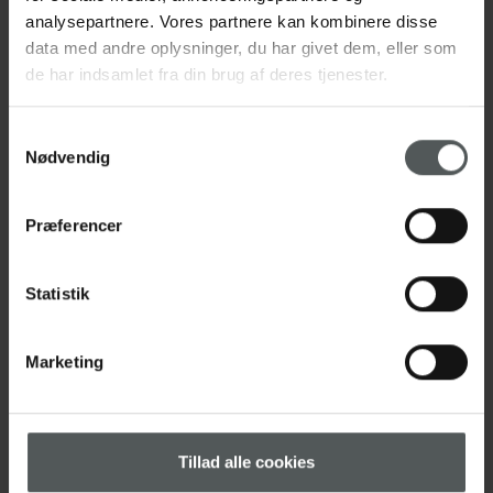
analysepartnere. Vores partnere kan kombinere disse
data med andre oplysninger, du har givet dem, eller som
Medarbejdere
de har indsamlet fra din brug af deres tjenester.
Samtykkevalg
Nødvendig
Præferencer
Statistik
Marketing
Tillad alle cookies
Udd. Dyrlæge