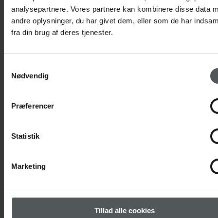
analysepartnere. Vores partnere kan kombinere disse data 
andre oplysninger, du har givet dem, eller som de har indsam
fra din brug af deres tjenester.
Mia Hansson
Samtykkevalg
Fagveterinærsygeplejerske i tandbehandlinger
Nødvendig
mia@overgadesdyreklinik.dk
Præferencer
LÆS MERE
Statistik
Marketing
Tillad alle cookies