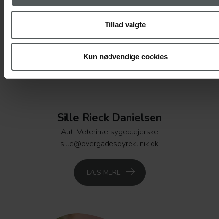
Tillad valgte
Kun nødvendige cookies
Sille Rieck Danielsen
Aut. Veterinærsygeplejerske
sille@overgadesdyreklinik.dk
LÆS MERE