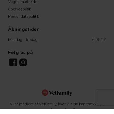
Vagtsamarbejde
Cookiepolitik
Persondatapolitik
Åbningstider
Mandag - fredag
kl. 8-17
Følg os på
Vi er medlem af VetFamily, hvor vi altid kan trække på
hinandens ekspertise. På den måde får dit dyr altid den