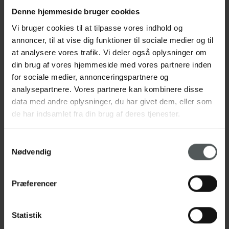
958 kr.
Denne hjemmeside bruger cookies
Fri kloklip
Vi bruger cookies til at tilpasse vores indhold og
annoncer, til at vise dig funktioner til sociale medier og til
Total
4425 kr.
2316 kr.
at analysere vores trafik. Vi deler også oplysninger om
din brug af vores hjemmeside med vores partnere inden
for sociale medier, annonceringspartnere og
*Aktuel dagspris fra medicinpriser.dk pr. 01.01.2026
analysepartnere. Vores partnere kan kombinere disse
data med andre oplysninger, du har givet dem, eller som
de har indsamlet fra din brug af deres tjenester.
Som VetPlan®-kunde får du desuden:
20% rabat på alt foder i butikken.
Samtykkevalg
Nødvendig
10% rabat på legetøj, godbidder og øvrige varer i
butikken (gælder ikke receptpligtige lægemidler).
340 kr. rabat på tandrensning og gratis
Præferencer
tandrøntgenoverblik (600 kr.).
Konsultation kan byttes til 500 kr. rabat ved kloklip i
narkose eller medicinsk kastration.
Statistik
Op til 25% rabat hos Dyrekassen Danmark.